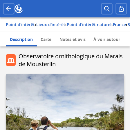
Point d'intérêt
›
Lieux d'intérêt
›
Point d'intérêt naturel
›
france
›
Description
Carte
Notes et avis
À voir autour
Observatoire ornithologique du Marais
de Mousterlin