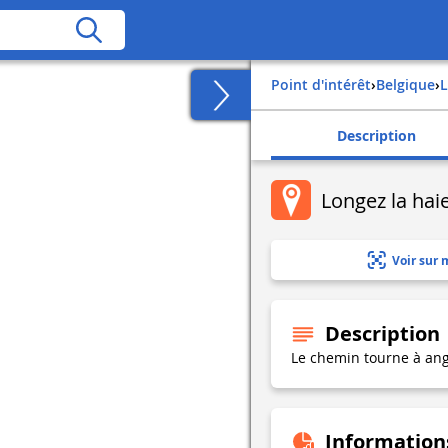
Point d'intérêt
›
belgique
›
Description
Longez la hai
Voir sur 
Description
Le chemin tourne à angl
Information