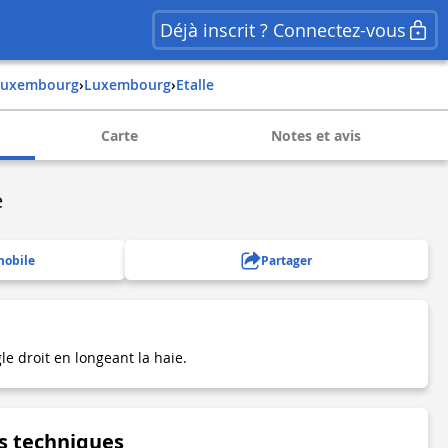
Déjà inscrit ? Connectez-vous
luxembourg
›
luxembourg
›
etalle
Carte
Notes et avis
e
mobile
Partager
e droit en longeant la haie.
s techniques