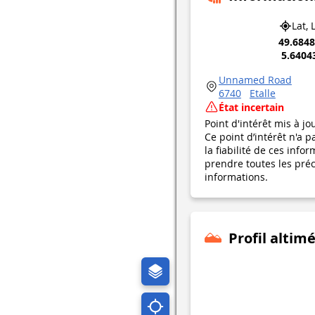
Lat, 
49.684
5.6404
Unnamed Road
6740
Etalle
État incertain
Point d'intérêt mis à jo
Ce point d’intérêt n'a 
la fiabilité de ces in
prendre toutes les préca
informations.
Profil altim