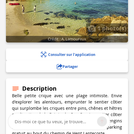
1 photo(s)
Crédit : A. Lamoureux
Consulter sur l'application
Partager
Description
Belle petite crique avec une plage intimiste. Envie
d'explorer les alentours, emprunter le sentier côtier
qui surplombe les criques entre pins, chênes et hêtres
en direction de la Pointe du Cap-Coz. Le sentier côtier
GR34 est interdit au vélos, VTT, ou tout autres engins
Dis-moi ce que tu veux, je trouve...
roulants. Laisser votre deux roues sur le parking
gratuit au bout du chemin de Hent Lantecoste.