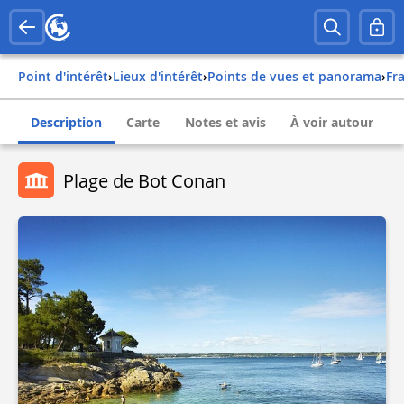
Point d'intérêt
›
Lieux d'intérêt
›
Points de vues et panorama
›
fr
Description
Carte
Notes et avis
À voir autour
Plage de Bot Conan