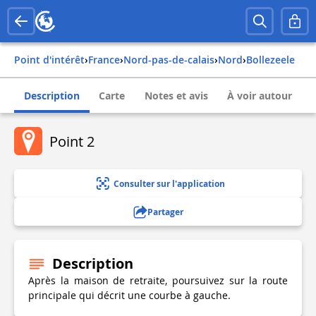
Point d'intérêt
›
france
›
nord-pas-de-calais
›
nord
›
bollezeele
Description
Carte
Notes et avis
À voir autour
Point 2
Consulter sur l'application
Partager
Description
Après la maison de retraite, poursuivez sur la route
principale qui décrit une courbe à gauche.