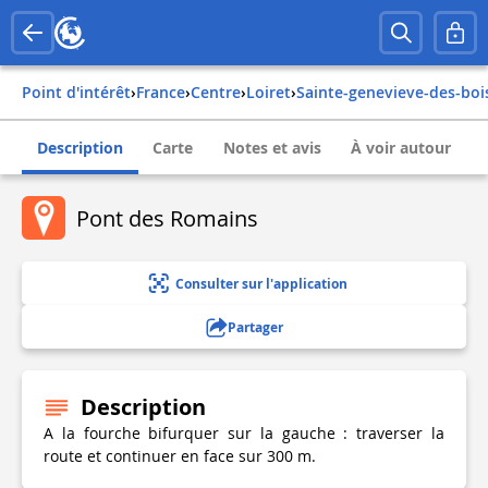
Point d'intérêt
›
france
›
centre
›
loiret
›
sainte-genevieve-des-boi
Description
Carte
Notes et avis
À voir autour
Pont des Romains
Consulter sur l'application
Partager
Description
A la fourche bifurquer sur la gauche : traverser la
route et continuer en face sur 300 m.