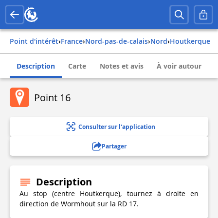
Point d'intérêt
›
france
›
nord-pas-de-calais
›
nord
›
houtkerque
Description
Carte
Notes et avis
À voir autour
Point 16
Consulter sur l'application
Partager
Description
Au stop (centre Houtkerque), tournez à droite en
direction de Wormhout sur la RD 17.