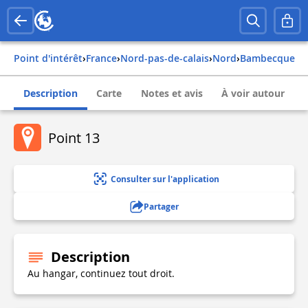
Point d'intérêt
›
france
›
nord-pas-de-calais
›
nord
›
bambecque
Description
Carte
Notes et avis
À voir autour
Point 13
Consulter sur l'application
Partager
Description
Au hangar, continuez tout droit.