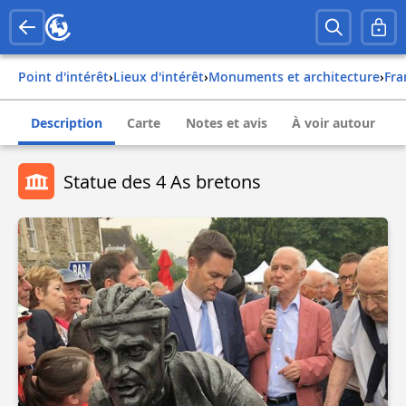
Point d'intérêt
›
Lieux d'intérêt
›
Monuments et architecture
›
fr
Description
Carte
Notes et avis
À voir autour
Statue des 4 As bretons