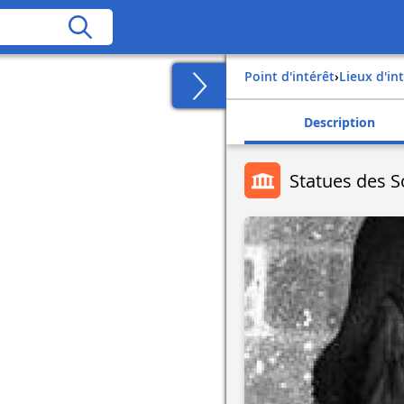
Point d'intérêt
›
Lieux d'in
Description
Statues des 