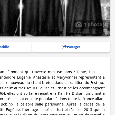
1 photo(s)
mobile
Partager
chant étonnant qui traverse mes tympans ? Tanie, Thasie et
 entendre Eugénie, Anastasie et Maryvonne) représentent à
, le renouveau du chant breton dans la tradition du Fest-noz
eurs deux autres sœurs Louise et Ernestine les accompagnent
64, elles ont su faire renaître le Kan Ha Diskan, un chant à
n qu'elles ont ensuite popularisé dans toute la France allant
 Bobino, la célèbre salle parisienne. Après le décès de la
te Eugénie, l'héritage laissé est fort et c'est en 2013 que la
nde auprès d'Annick Leroy cette statue. Un an de travail a