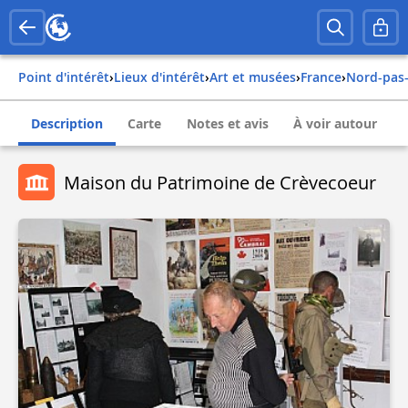
Point d'intérêt
›
Lieux d'intérêt
›
Art et musées
›
france
›
nord-pas
Description
Carte
Notes et avis
À voir autour
Maison du Patrimoine de Crèvecoeur