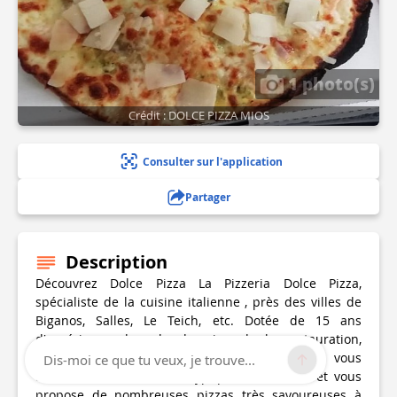
1 photo(s)
Crédit : DOLCE PIZZA MIOS
Consulter sur l'application
Partager
Description
Découvrez Dolce Pizza La Pizzeria Dolce Pizza,
spécialiste de la cuisine italienne , près des villes de
Biganos, Salles, Le Teich, etc. Dotée de 15 ans
d'expérience dans le domaine de la restauration,
l'équipe de professionnels de Dolce Pizza vous
Dis-moi ce que tu veux, je trouve...
accueille dans un cadre typiquement italien et vous
propose de nombreuses pizzas très savoureuses à