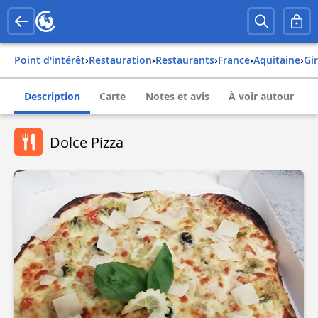
Point d'intérêt
›
Restauration
›
Restaurants
›
france
›
aquitaine
›
g
Description
Carte
Notes et avis
À voir autour
Dolce Pizza