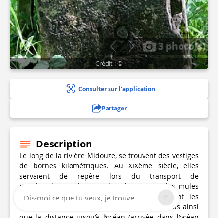
3 photo(s)
Crédit : ©
Consulter sur l'application
Partager
Description
Le long de la rivière Midouze, se trouvent des vestiges
de bornes kilométriques. Au XIXème siècle, elles
servaient de repère lors du transport de
marchandises tirées par des chevaux ou des mules
depuis le chemin de halage. Elles indiquent les
Dis-moi ce que tu veux, je trouve...
distances jusqu’au confluent de l’Adour à Tartas ainsi
que la distance jusqu’à l’océan (arrivée dans l’océan