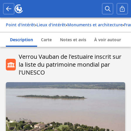
Point d'intérêt
›
Lieux d'intérêt
›
Monuments et architecture
›
fr
Description
Carte
Notes et avis
À voir autour
Verrou Vauban de l'estuaire inscrit sur
la liste du patrimoine mondial par
l'UNESCO