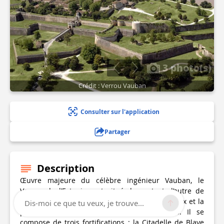
3 photo(s)
Crédit : Verrou Vauban
Consulter sur l'application
Partager
Description
Œuvre majeure du célèbre ingénieur Vauban, le
Verrou de l’Estuaire est situé de part et d’autre de
l’estuaire de la Gironde pour surveiller Bordeaux et la
Dis-moi ce que tu veux, je trouve...
protéger des attaques maritimes ennemies. Il se
compose de trois fortifications : la Citadelle de Blaye