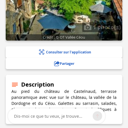
1 photo(s)
Crédit : © OT Vallée Céou
Consulter sur l'application
Partager
Description
Au pied du château de Castelnaud, terrasse
panoramique avec vue sur le château, la vallée de la
Dordogne et du Céou. Galettes au sarrasin, salades,
glaces et plats selon saison. Ouvert de Pâques à
Toussaint.
Dis-moi ce que tu veux, je trouve...