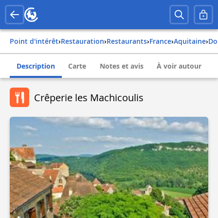
Point d'intérêt
›
Restauration
›
Restaurants
›
france
›
aquitaine
›
d
Description
Carte
Notes et avis
À voir autour
Crêperie les Machicoulis