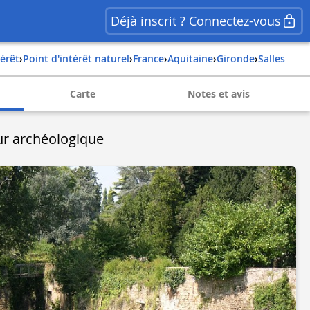
Déjà inscrit ? Connectez-vous
térêt
›
Point d'intérêt naturel
›
france
›
aquitaine
›
gironde
›
salles
Carte
Notes et avis
ur archéologique