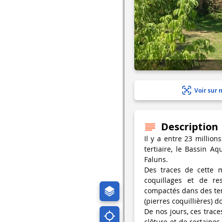
Voir sur 
Description
Il y a entre 23 million
tertiaire, le Bassin A
Faluns.
Des traces de cette m
coquillages et de r
compactés dans des te
(pierres coquillières) d
De nos jours, ces trac
clôture et de certaines