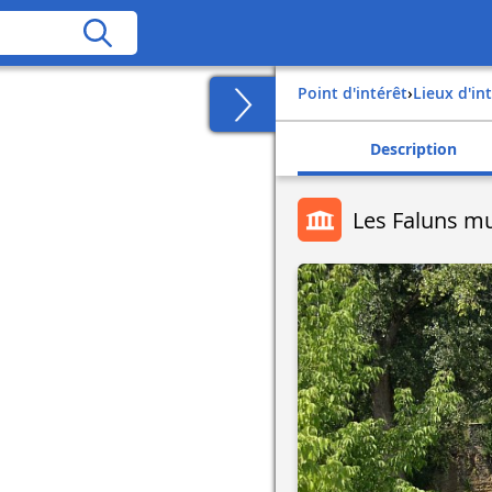
Point d'intérêt
›
Lieux d'in
Description
Les Faluns m