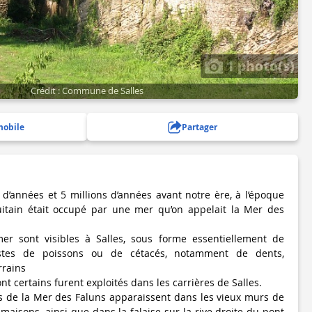
1 photo(s)
Crédit : Commune de Salles
mobile
Partager
s d’années et 5 millions d’années avant notre ère, à l’époque
quitain était occupé par une mer qu’on appelait la Mer des
er sont visibles à Salles, sous forme essentiellement de
estes de poissons ou de cétacés, notamment de dents,
rrains
ont certains furent exploités dans les carrières de Salles.
es de la Mer des Faluns apparaissent dans les vieux murs de
 maisons, ainsi que dans la falaise sur la rive droite du pont