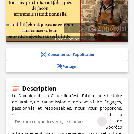
2 photo(s)
Crédit : otvpn
Consulter sur l'application
Partager
Description
Le Domaine de La Crouzille c'est d'abord une histoire
de famille, de transmission et de savoir-faire. Engagés,
passionnés et responsables, nous vous proposons,
depuis quatre générations, le meilleur de la
gastronomie périgourdine avec nos foies gras de
Dis-moi ce que tu veux, je trouve...
canard IGP, nos confits et nos recettes élaborées
artisanalement, sans conservateur, sans sel nitrité,