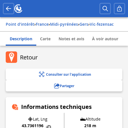
Point d'intérêt
›
france
›
midi-pyrénées
›
gers
›
vic-fezensac
Description
Carte
Notes et avis
À voir autour
Retour
Consulter sur l'application
Partager
Informations techniques
Lat, Lng
Altitude
43.7361196
218 m