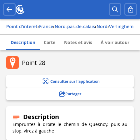
Point d'intérêt
›
france
›
nord-pas-de-calais
›
nord
›
verlinghem
Description
Carte
Notes et avis
À voir autour
Point 28
Consulter sur l'application
Partager
Description
Empruntez à droite le chemin de Quesnoy. puis au
stop, virez à gauche