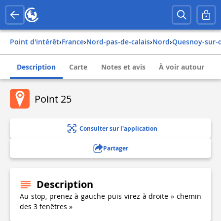
Point d'intérêt
›
france
›
nord-pas-de-calais
›
nord
›
quesnoy-sur-
Description
Carte
Notes et avis
À voir autour
Point 25
Consulter sur l'application
Partager
Description
Au stop, prenez à gauche puis virez à droite » chemin
des 3 fenêtres »