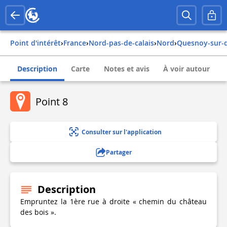
Point d'intérêt
›
france
›
nord-pas-de-calais
›
nord
›
quesnoy-sur-
Description
Carte
Notes et avis
À voir autour
Point 8
Consulter sur l'application
Partager
Description
Empruntez la 1ère rue à droite « chemin du château
des bois ».