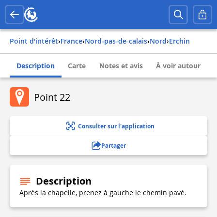
Point d'intérêt
›
france
›
nord-pas-de-calais
›
nord
›
erchin
Description
Carte
Notes et avis
À voir autour
Point 22
Consulter sur l'application
Partager
Description
Après la chapelle, prenez à gauche le chemin pavé.