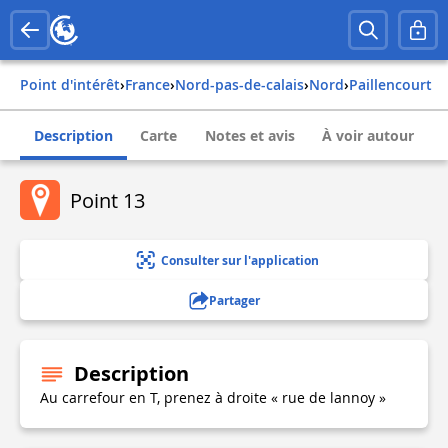
Point d'intérêt
›
france
›
nord-pas-de-calais
›
nord
›
paillencourt
Description
Carte
Notes et avis
À voir autour
Point 13
Consulter sur l'application
Partager
Description
Au carrefour en T, prenez à droite « rue de lannoy »