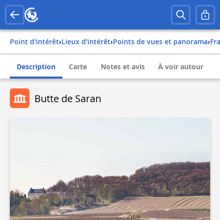
Point d'intérêt
›
Lieux d'intérêt
›
Points de vues et panorama
›
fr
Description
Carte
Notes et avis
À voir autour
Butte de Saran