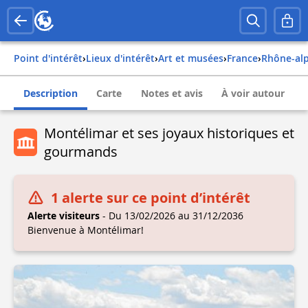
Point d'intérêt
›
Lieux d'intérêt
›
Art et musées
›
france
›
rhône-al
Description
Carte
Notes et avis
À voir autour
Montélimar et ses joyaux historiques et
gourmands
1 alerte sur ce point d’intérêt
Alerte visiteurs
- Du 13/02/2026 au 31/12/2036
Bienvenue à Montélimar!