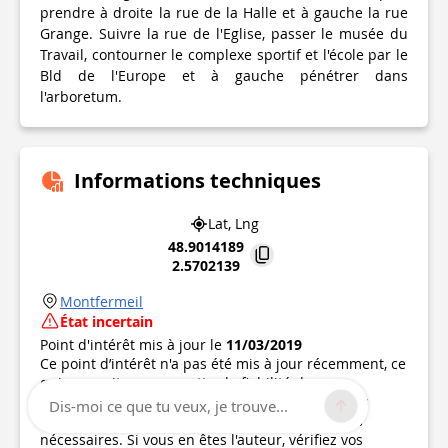
prendre à droite la rue de la Halle et à gauche la rue
Grange. Suivre la rue de l'Eglise, passer le musée du
Travail, contourner le complexe sportif et l'école par le
Bld de l'Europe et à gauche pénétrer dans
l'arboretum.
Informations techniques
Lat, Lng
48.9014189
2.5702139
Montfermeil
État incertain
Point d'intérêt mis à jour le
11/03/2019
Ce point d’intérêt n'a pas été mis à jour récemment, ce
qui pourrait compromettre la fiabilité de ces
informations. Nous vous recommandons de vous
Dis-moi ce que tu veux, je trouve...
renseigner et de prendre toutes les précautions
nécessaires. Si vous en êtes l'auteur, vérifiez vos