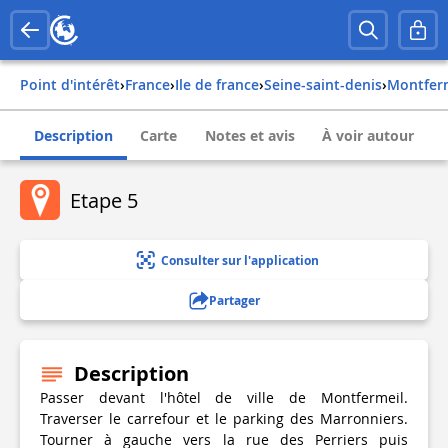
Point d'intérêt
›
france
›
ile de france
›
seine-saint-denis
›
montfer
Description
Carte
Notes et avis
À voir autour
Etape 5
Consulter sur l'application
Partager
Description
Passer devant l'hôtel de ville de Montfermeil.
Traverser le carrefour et le parking des Marronniers.
Tourner à gauche vers la rue des Perriers puis