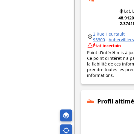
Lat, 
48.912
2.3741
2 Rue Heurtault
93300
Aubervilliers
État incertain
Point d'intérêt mis à jo
Ce point d’intérêt n'a 
la fiabilité de ces in
prendre toutes les préca
informations.
Profil altim