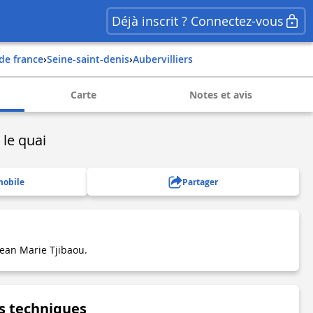
Déjà inscrit ? Connectez-vous
e de france
›
seine-saint-denis
›
aubervilliers
Carte
Notes et avis
 le quai
mobile
Partager
Jean Marie Tjibaou.
s techniques