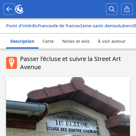
Point d'intérêt
›
france
›
ile de france
›
seine-saint-denis
›
aubervil
Description
Carte
Notes et avis
À voir autour
Passer l'écluse et suivre la Street Art
Avenue