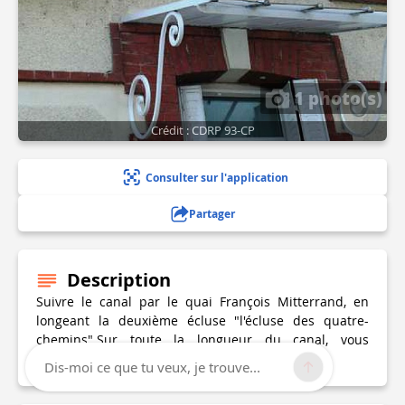
1 photo(s)
Crédit : CDRP 93-CP
Consulter sur l'application
Partager
Description
Suivre le canal par le quai François Mitterrand, en
longeant la deuxième écluse "l'écluse des quatre-
chemins".Sur toute la longueur du canal, vous
cheminez sur la STREET-ART AVENUE.
Dis-moi ce que tu veux, je trouve...