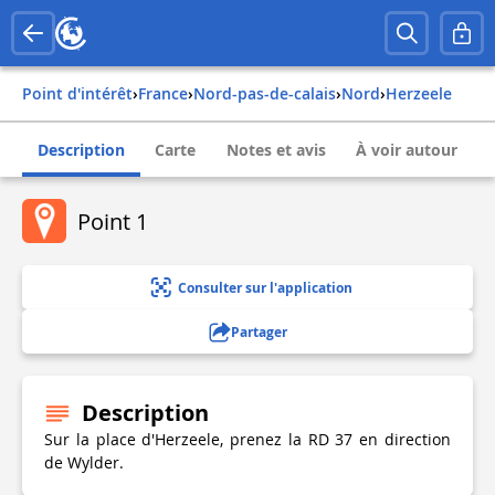
Point d'intérêt
›
france
›
nord-pas-de-calais
›
nord
›
herzeele
Description
Carte
Notes et avis
À voir autour
Point 1
Consulter sur l'application
Partager
Description
Sur la place d'Herzeele, prenez la RD 37 en direction
de Wylder.