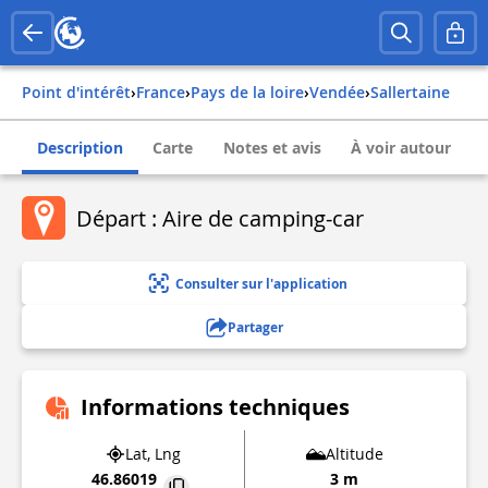
Point d'intérêt
›
france
›
pays de la loire
›
vendée
›
sallertaine
Description
Carte
Notes et avis
À voir autour
Départ : Aire de camping-car
Consulter sur l'application
Partager
Informations techniques
Lat, Lng
Altitude
46.86019
3 m