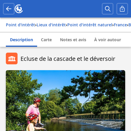
Point d'intérêt
›
Lieux d'intérêt
›
Point d'intérêt naturel
›
france
›
Description
Carte
Notes et avis
À voir autour
Ecluse de la cascade et le déversoir