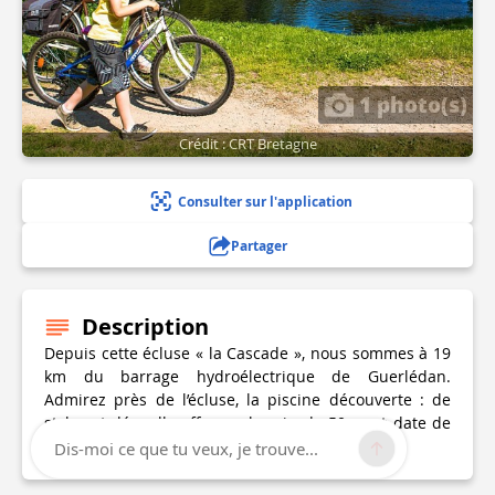
1 photo(s)
Crédit : CRT Bretagne
Consulter sur l'application
Partager
Description
Depuis cette écluse « la Cascade », nous sommes à 19
km du barrage hydroélectrique de Guerlédan.
Admirez près de l’écluse, la piscine découverte : de
style art déo, elle offre un bassin de 50 m et date de
1938.
Dis-moi ce que tu veux, je trouve...