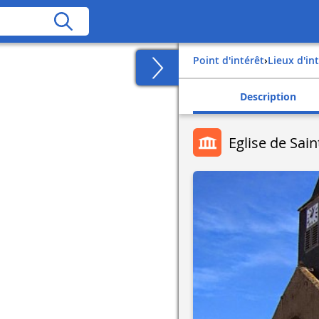
Point d'intérêt
›
Lieux d'in
Description
Eglise de Sai