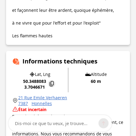
et façonnent leur être ardent, quoique éphémère,
à ne vivre que pour l'effort et pour l'exploit"
Les flammes hautes
Informations techniques
Lat, Lng
Altitude
50.3488083
60 m
3.7046671
21 Rue Emile Verhaeren
7387
Honnelles
État incertain
Point d'intérêt mis à jour le
08/06/2021
Ce point d’intérêt n'a pas été mis à jour récemment, ce
Dis-moi ce que tu veux, je trouve...
qui pourrait compromettre la fiabilité de ces
informations. Nous vous recommandons de vous