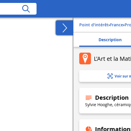
Point d'intérêt
›
france
›
p
Description
L'Art et la Mat
Voir sur 
Description
Sylvie Hooghe, cérami
Information