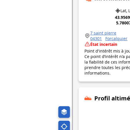
Lat, 
43.956
5.7800
7 saint pierre
04301
Forcalquier
État incertain
Point d'intérêt mis à jo
Ce point d’intérêt n'a 
la fiabilité de ces in
prendre toutes les préca
informations.
Profil altim