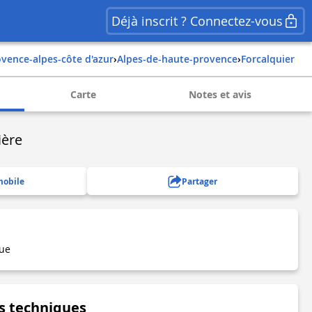
Déjà inscrit ? Connectez-vous
rovence-alpes-côte d'azur
›
alpes-de-haute-provence
›
forcalquier
Carte
Notes et avis
ière
mobile
Partager
que
s techniques