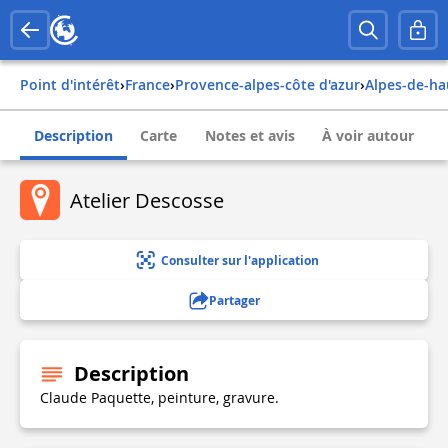
Point d'intérêt
›
france
›
provence-alpes-côte d'azur
›
alpes-de-h
Description
Carte
Notes et avis
À voir autour
Atelier Descosse
Consulter sur l'application
Partager
Description
Claude Paquette, peinture, gravure.