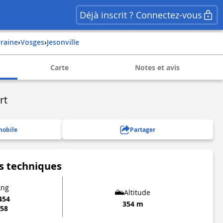
Déjà inscrit ? Connectez-vous
rraine
›
vosges
›
jesonville
Carte
Notes et avis
rt
mobile
Partager
s techniques
Lng
Altitude
454
354 m
858