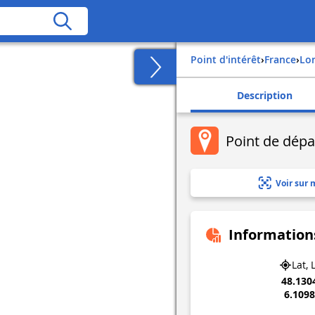
Point d'intérêt
›
france
›
lo
Description
Point de dépa
Voir sur 
Information
Lat, 
48.130
6.109