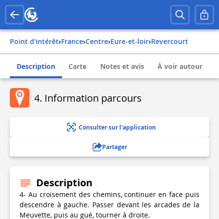
Point d'intérêt
›
france
›
centre
›
eure-et-loir
›
revercourt
Description
Carte
Notes et avis
À voir autour
4. Information parcours
Consulter sur l'application
Partager
Description
4- Au croisement des chemins, continuer en face puis
descendre à gauche. Passer devant les arcades de la
Meuvette, puis au gué, tourner à droite.