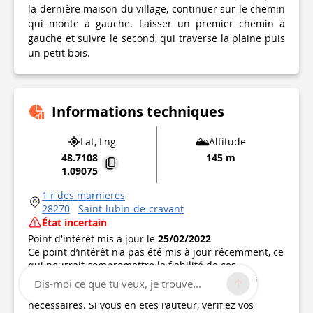
la dernière maison du village, continuer sur le chemin
qui monte à gauche. Laisser un premier chemin à
gauche et suivre le second, qui traverse la plaine puis
un petit bois.
Informations techniques
Lat, Lng
Altitude
48.7108
145 m
1.09075
1 r des marnieres
28270
Saint-lubin-de-cravant
État incertain
Point d'intérêt mis à jour le
25/02/2022
Ce point d’intérêt n'a pas été mis à jour récemment, ce
qui pourrait compromettre la fiabilité de ces
informations. Nous vous recommandons de vous
Dis-moi ce que tu veux, je trouve...
renseigner et de prendre toutes les précautions
nécessaires. Si vous en êtes l'auteur, vérifiez vos