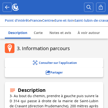
Point d'intérêt
›
france
›
centre
›
eure-et-loir
›
saint-lubin-de-crav
Description
Carte
Notes et avis
À voir autour
3. Information parcours
Consulter sur l'application
Partager
Description
3- Au bout du chemin, prendre à gauche puis suivre la
D 314 qui passe à droite de la mairie de Saint-Lubin
de Cravant (direction Prudemanche). 200 mètres après