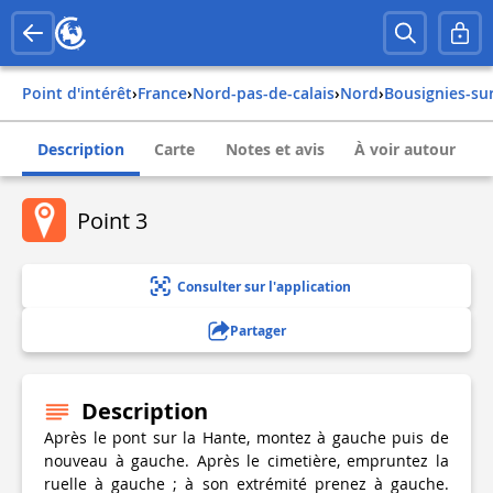
Point d'intérêt
›
france
›
nord-pas-de-calais
›
nord
›
bousignies-su
Description
Carte
Notes et avis
À voir autour
Point 3
Consulter sur l'application
Partager
Description
Après le pont sur la Hante, montez à gauche puis de
nouveau à gauche. Après le cimetière, empruntez la
ruelle à gauche ; à son extrémité prenez à gauche.