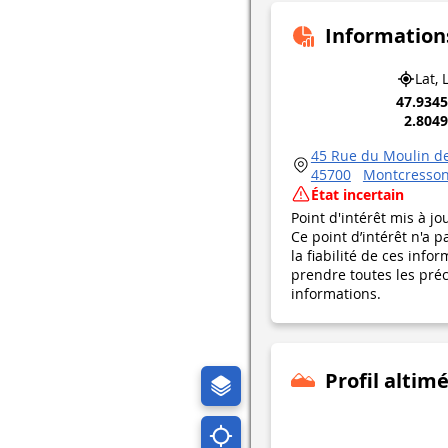
Information
Lat, 
47.934
2.804
45 Rue du Moulin d
45700
Montcresso
État incertain
Point d'intérêt mis à jo
Ce point d’intérêt n'a 
la fiabilité de ces in
prendre toutes les préca
informations.
Profil altim