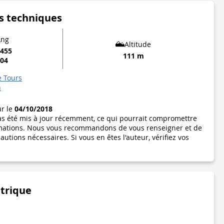
s techniques
Lng
Altitude
5455
111 m
904
e Tours
n
ur le
04/10/2018
pas été mis à jour récemment, ce qui pourrait compromettre
formations. Nous vous recommandons de vous renseigner et de
utions nécessaires. Si vous en êtes l'auteur, vérifiez vos
étrique