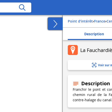
Point d'intérêt
›
france
›
ce
Description
La Fauchardi
Voir sur 
Description
Franchir le pont et c
chemin rural de la F
contre-halage du canal.