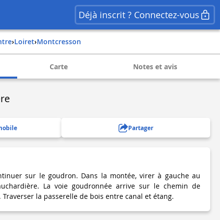
Déjà inscrit ? Connectez-vous
ntre
›
loiret
›
montcresson
Carte
Notes et avis
ère
mobile
Partager
ontinuer sur le goudron. Dans la montée, virer à gauche au
auchardière. La voie goudronnée arrive sur le chemin de
 Traverser la passerelle de bois entre canal et étang.