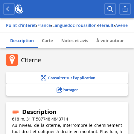
Point d'intérêt
›
france
›
languedoc-roussillon
›
hérault
›
avene
Description
Carte
Notes et avis
À voir autour
Citerne
Consulter sur l'application
Partager
Description
618 m, 31 T 507748 4843714
Au niveau de la citerne, interrompre le cheminement
tout droit et obliquer à droite en montant. Plus loin, à