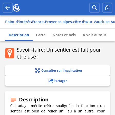
Point d'intérêt
›
france
›
provence-alpes-côte d'azur
›
vaucluse
›
a
Description
Carte
Notes et avis
À voir autour
Savoir-faire: Un sentier est fait pour
être usé !
Consulter sur l'application
Partager
Description
Cet adage mérite d’être souligné : la fonction d’un
sentier est bien de relier un lieu à un autre. Pour