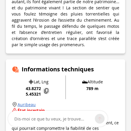
autant, ils font également partie de notre patrimoine…
et du patrimoine vivant ! La section de sentier que
vous foulez témoigne des pluies torrentielles qui
aggravent l'érosion de l’assiette du cheminement. Au
fil du temps, le passage défendu de quelques motos
et l’absence d’entretien régulier, ont favorisé la
création d'ornières et une trace parallèle s’est créée
par le simple usage des promeneurs.
Informations techniques
Lat, Lng
Altitude
43.8272
789 m
5.45321
Auribeau
État incertain
Point d'intérêt mis à jour le
31/08/2018
Dis-moi ce que tu veux, je trouve...
Ce point d’intérêt n'a pas été mis à jour récemment, ce
qui pourrait compromettre la fiabilité de ces