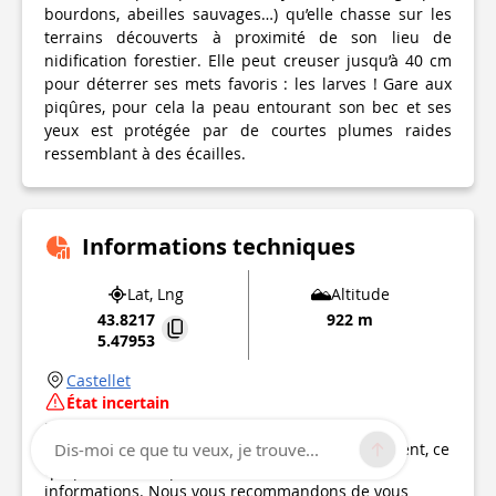
bourdons, abeilles sauvages…) qu’elle chasse sur les
terrains découverts à proximité de son lieu de
nidification forestier. Elle peut creuser jusqu’à 40 cm
pour déterrer ses mets favoris : les larves ! Gare aux
piqûres, pour cela la peau entourant son bec et ses
yeux est protégée par de courtes plumes raides
ressemblant à des écailles.
Informations techniques
Lat, Lng
Altitude
43.8217
922 m
5.47953
Castellet
État incertain
Point d'intérêt mis à jour le
31/08/2018
Ce point d’intérêt n'a pas été mis à jour récemment, ce
Dis-moi ce que tu veux, je trouve...
qui pourrait compromettre la fiabilité de ces
informations. Nous vous recommandons de vous