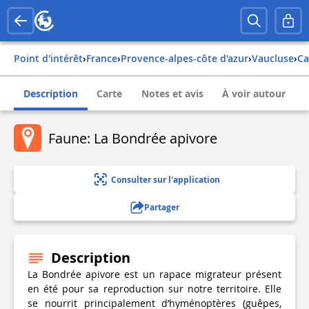
Point d'intérêt
›
france
›
provence-alpes-côte d'azur
›
vaucluse
›
c
Description
Carte
Notes et avis
À voir autour
Faune: La Bondrée apivore
Consulter sur l'application
Partager
Description
La Bondrée apivore est un rapace migrateur présent
en été pour sa reproduction sur notre territoire. Elle
se nourrit principalement d’hyménoptères (guêpes,