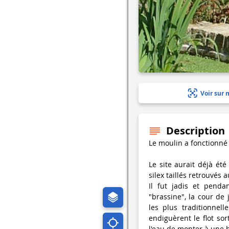
Voir sur 
Description
Le moulin a fonctionné
Le site aurait déjà é
silex taillés retrouvés 
Il fut jadis et penda
"brassine", la cour de 
les plus traditionne
endiguèrent le flot so
l'eau de monter à une 