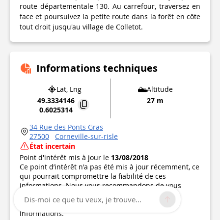
route départementale 130. Au carrefour, traversez en
face et poursuivez la petite route dans la forêt en côte
tout droit jusqu'au village de Colletot.
Informations techniques
Lat, Lng
Altitude
49.3334146
27 m
0.6025314
34 Rue des Ponts Gras
27500
Corneville-sur-risle
État incertain
Point d'intérêt mis à jour le
13/08/2018
Ce point d’intérêt n'a pas été mis à jour récemment, ce
qui pourrait compromettre la fiabilité de ces
informations. Nous vous recommandons de vous
renseigner et de prendre toutes les précautions
Dis-moi ce que tu veux, je trouve...
nécessaires. Si vous en êtes l'auteur, vérifiez vos
informations.