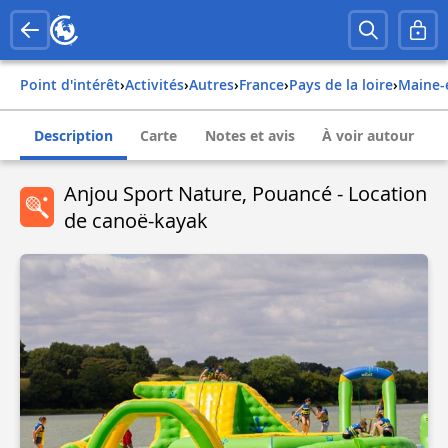
Point d'intérêt
›
Activités
›
Autres
›
france
›
pays de la loire
›
maine-
Description
Carte
Notes et avis
À voir autour
Anjou Sport Nature, Pouancé - Location
de canoë-kayak