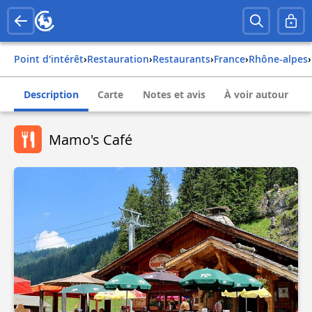
Point d'intérêt
›
Restauration
›
Restaurants
›
france
›
rhône-alpes
›
Description
Carte
Notes et avis
À voir autour
Mamo's Café