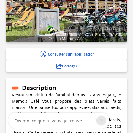
5 photo(s)
Crédit : Mamo's Café
Consulter sur l'application
Partager
Description
Restaurant d’altitude familial depuis 12 ans (déjà !), le
Mamo's Café vous propose des plats variés faits
maison. Une pause toujours appréciée, skis aux pieds,
à vélo, sans oublier les les promeneurs !
Implanté depuis 12 ans sur le plateau des Lindarets,
Dis-moi ce que tu veux, je trouve...
le Mamo's Café sait s'adapter aux besoins de ses
clients. Carte variée, produits frais, service rapide et