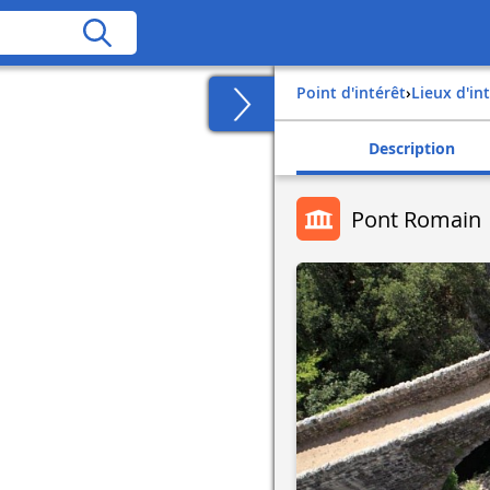
Point d'intérêt
›
Lieux d'in
Description
Pont Romain