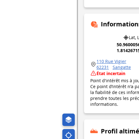
Information
Lat, 
50.960005
1.8142671
110 Rue Vigier
62231
Sangatte
État incertain
Point d'intérêt mis à jo
Ce point d’intérêt n'a 
la fiabilité de ces in
prendre toutes les préca
informations.
Profil altim