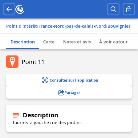
Point d'intérêt
›
france
›
nord-pas-de-calais
›
nord
›
bouvignies
Description
Carte
Notes et avis
À voir autour
Point 11
Consulter sur l'application
Partager
Description
Tournez à gauche rue des jardins.