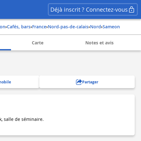
Déjà inscrit ? Connectez-vous
ion
›
Cafés, bars
›
france
›
nord-pas-de-calais
›
nord
›
sameon
Carte
Notes et avis
mobile
Partager
, salle de séminaire.